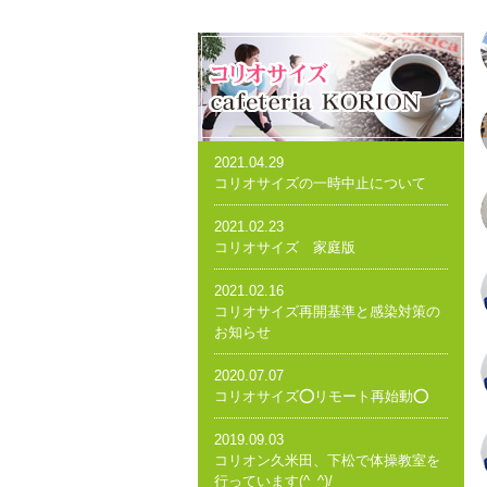
2021.04.29
コリオサイズの一時中止について
2021.02.23
コリオサイズ 家庭版
2021.02.16
コリオサイズ再開基準と感染対策の
お知らせ
2020.07.07
コリオサイズ⭕️リモート再始動⭕️
2019.09.03
コリオン久米田、下松で体操教室を
行っています(^_^)/