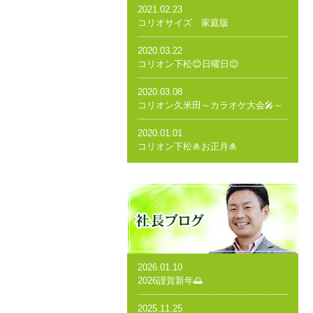
2021.02.23
コリオサイズ 家庭版
2020.03.22
コリオン下松😊日曜日😊
2020.03.08
コリオン久米田～カラオケ大会🎤～
2020.01.01
コリオン下松🎍お正月🎍
2026.01.10
2026謹賀新年🌅
2025.11.25