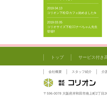
2019.04.13
コリオン下松😊カフェ始めました☕️
2019.03.05
コリオサイズ下松🤸‍♂️ナベちゃん先生
登場‼️
トップ
サービス付き
会社概要
スタッフ紹介
介
〒596-0078 大阪府岸和田市南上町2丁目26-29 T