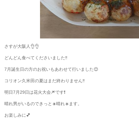
さすが大阪人👌👌
どんどん食べてくださいました‼️
7月誕生日の方のお祝いもあわせて行いました😊
コリオン久米田の夏はまだ終わりません‼️
明日7月29日は花火大会🎆です❗️
晴れ男がいるのできっと☀️晴れ☀️ます。
お楽しみに💕