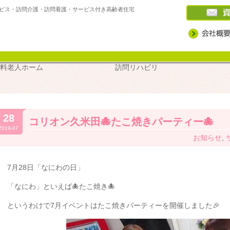
ビス・訪問介護・訪問看護・サービス付き高齢者住宅
高住・
デイサービス
訪問介護
訪問看護
ケアプラン
介護スクー
料老人ホーム
訪問リハビリ
28
コリオン久米田🐙たこ焼きパーティー🐙
2019-07
お知らせ
,
7月28日「なにわの日」
「なにわ」といえば🐙たこ焼き🐙
というわけで7月イベントはたこ焼きパーティーを開催しました🎉