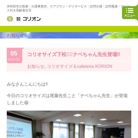
岸和田市の医療・介護事業所、ケアプラン・デイサービス・訪問介護・訪問看護・サービ
ス付き高齢者住宅
お知らせ
05
コリオサイズ下松🤸‍♂️ナベちゃん先生登場‼️
2019-03
お知らせ
,
コリオサイズ＆cafeteria KORION
みなさんこんにちは‼️
今日のコリオサイズは尾藤先生こと「ナベちゃん先生」が登場
しました😆