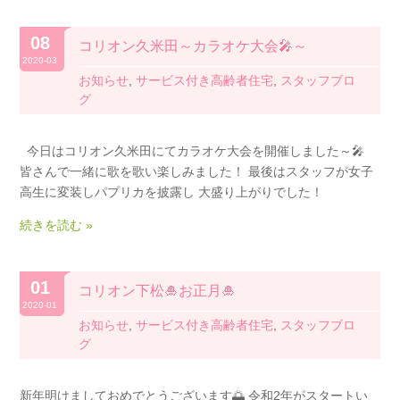
08
コリオン久米田～カラオケ大会🎤～
2020-03
お知らせ
,
サービス付き高齢者住宅
,
スタッフブロ
グ
今日はコリオン久米田にてカラオケ大会を開催しました～🎤
皆さんで一緒に歌を歌い楽しみました！ 最後はスタッフが女子
高生に変装しパプリカを披露し 大盛り上がりでした！
続きを読む »
01
コリオン下松🎍お正月🎍
2020-01
お知らせ
,
サービス付き高齢者住宅
,
スタッフブロ
グ
新年明けましておめでとうございます🌅 令和2年がスタートい