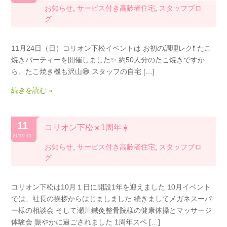
お知らせ
,
サービス付き高齢者住宅
,
スタッフブロ
グ
11月24日（日）コリオン下松イベントは お初の調理レク❗️ たこ
焼きパーティーを開催しました✨ 約50人分のたこ焼きですか
ら、たこ焼き機も沢山😁 スタッフの自宅 […]
続きを読む »
11
コリオン下松☀️1周年☀️
2019-11
お知らせ
,
サービス付き高齢者住宅
,
スタッフブロ
グ
コリオン下松は10月１日に開設1年を迎えました 10月イベント
では、社長の挨拶からはじましました 続きましてメガネスーパ
ー様の相談会 そして瀬川鍼灸整骨院様の健康体操とマッサージ
体験会 賑やかに過ごされました 1周年スペ […]