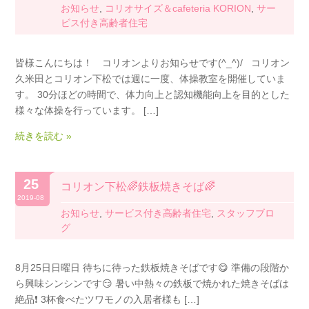
お知らせ
,
コリオサイズ＆cafeteria KORION
,
サー
ビス付き高齢者住宅
皆様こんにちは！ コリオンよりお知らせです(^_^)/ コリオン
久米田とコリオン下松では週に一度、体操教室を開催していま
す。 30分ほどの時間で、体力向上と認知機能向上を目的とした
様々な体操を行っています。 […]
続きを読む »
25
コリオン下松🌈鉄板焼きそば🌈
2019-08
お知らせ
,
サービス付き高齢者住宅
,
スタッフブロ
グ
8月25日日曜日 待ちに待った鉄板焼きそばです😋 準備の段階か
ら興味シンシンです😏 暑い中熱々の鉄板で焼かれた焼きそばは
絶品❗️ 3杯食べたツワモノの入居者様も […]