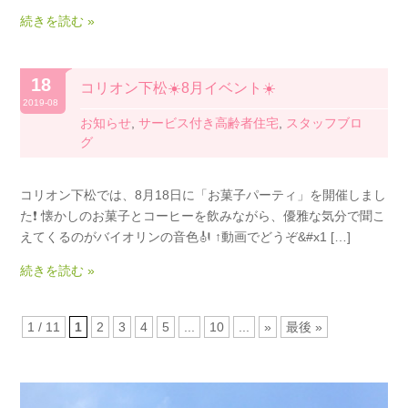
続きを読む »
18
コリオン下松☀️8月イベント☀️
2019-08
お知らせ
,
サービス付き高齢者住宅
,
スタッフブロ
グ
コリオン下松では、8月18日に「お菓子パーティ」を開催しまし
た❗️ 懐かしのお菓子とコーヒーを飲みながら、優雅な気分で聞こ
えてくるのがバイオリンの音色🎻 ↑動画でどうぞ&#x1 […]
続きを読む »
1 / 11
1
2
3
4
5
...
10
...
»
最後 »