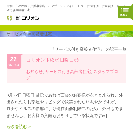
岸和田市の医療・介護事業所、ケアプラン・デイサービス・訪問介護・訪問看護・サービ
ス付き高齢者住宅
サービス付き高齢者住宅
『サービス付き高齢者住宅』 の記事一覧
22
コリオン下松😊日曜日😊
2020-03
お知らせ
,
サービス付き高齢者住宅
,
スタッフブロ
グ
3月22日日曜日 普段であれば面会のお客様が次々と来られ、外
出されたりお部屋やリビングで談笑されたり賑やかですが、コ
ロナウイルスの影響により現在面会制限中のため、外出もでき
ませんし、お客様の入館もお断りしている状況です& […]
続きを読む »