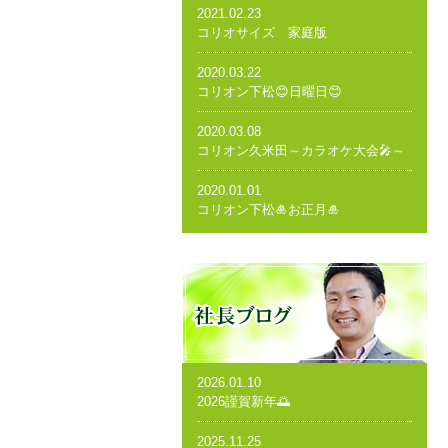
2021.02.23
コリオサイズ 家庭版
2020.03.22
コリオン下松😊日曜日😊
2020.03.08
コリオン久米田～カラオケ大会🎤～
2020.01.01
コリオン下松🎍お正月🎍
2026.01.10
2026謹賀新年🌅
2025.11.25