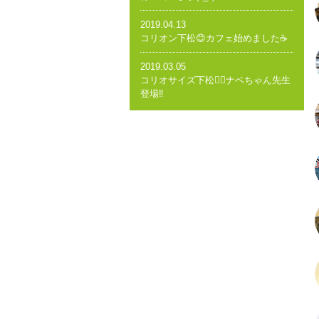
2019.04.13
コリオン下松😊カフェ始めました☕️
2019.03.05
コリオサイズ下松🤸‍♂️ナベちゃん先生
登場‼️