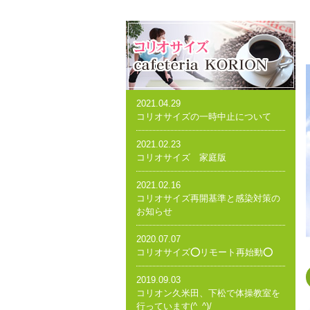
2021.04.29
コリオサイズの一時中止について
2021.02.23
コリオサイズ 家庭版
2021.02.16
コリオサイズ再開基準と感染対策の
お知らせ
2020.07.07
コリオサイズ⭕️リモート再始動⭕️
2019.09.03
コリオン久米田、下松で体操教室を
行っています(^_^)/