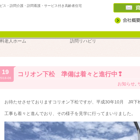
ビス・訪問介護・訪問看護・サービス付き高齢者住宅
高住・
デイサービス
訪問介護
訪問看護
ケアプラン
介護スクー
料老人ホーム
訪問リハビリ
19
コリオン下松 準備は着々と進行中❢
2018-06
お知らせ
,
お待たせさせておりますコリオン下松ですが、平成30年10月 JR下
工事も着々と進んでおり、その様子を見学に行ってまいりました。