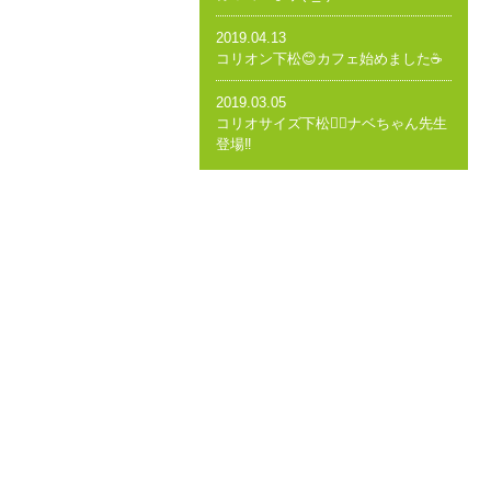
2019.04.13
コリオン下松😊カフェ始めました☕️
2019.03.05
コリオサイズ下松🤸‍♂️ナベちゃん先生
登場‼️