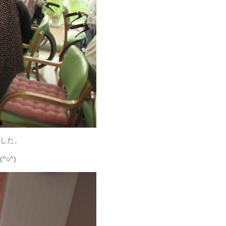
した。
○^)