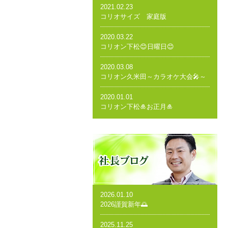
2021.02.23
コリオサイズ 家庭版
2020.03.22
コリオン下松😊日曜日😊
2020.03.08
コリオン久米田～カラオケ大会🎤～
2020.01.01
コリオン下松🎍お正月🎍
2026.01.10
2026謹賀新年🌅
2025.11.25