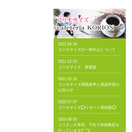
2021.04.29
コリオサイズの一時中止について
2021.02.23
コリオサイズ 家庭版
2021.02.16
コリオサイズ再開基準と感染対策の
お知らせ
2020.07.07
コリオサイズ⭕️リモート再始動⭕️
2019.09.03
コリオン久米田、下松で体操教室を
行っています(^_^)/