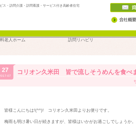
ビス・訪問介護・訪問看護・サービス付き高齢者住宅
高住・
デイサービス
訪問介護
訪問看護
ケアプラン
介護スクー
料老人ホーム
訪問リハビリ
27
コリオン久米田 皆で流しそうめんを食べまし
2017-07
皆様こんにちは!(^^)! コリオン久米田よりお便りです。
梅雨も明け暑い日が続きますが、皆様はいかがお過ごしでしょうか。