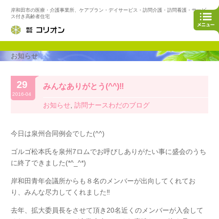
岸和田市の医療・介護事業所、ケアプラン・デイサービス・訪問介護・訪問看護・サービ
ス付き高齢者住宅
お知らせ
29
みんなありがとう(^^)‼️
2016-04
お知らせ
,
訪問ナースわだのブログ
今日は泉州合同例会でした(^^)
ゴルゴ松本氏を泉州7ロムでお呼びしありがたい事に盛会のうち
に終了できました(*^_^*)
岸和田青年会議所からも８名のメンバーが出向してくれてお
り、みんな尽力してくれました‼️
去年、拡大委員長をさせて頂き20名近くのメンバーが入会して