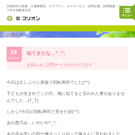
岸和田市の医療・介護事業所、ケアプラン・デイサービス・訪問介護・訪問看護・サービ
ス付き高齢者住宅
お知らせ
24
似てきたな…^_^;
2016-04
お知らせ
,
訪問ナースわだのブログ
今日は久しぶりに家族で回転寿司でした(^^)
子どもが生まれてこの方、俺に似てると言われた事がありませ
んでした…(T_T)
しかし‼️今日の回転寿司で見せた顔(^^)
あの悪巧み…いやいや^_^;
あの含み笑いの顔〜俺そっくりやって嫁さんに言われました