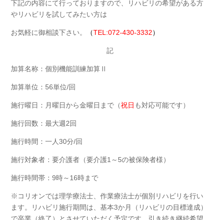
下記の内容にて行っておりますので、リハビリの希望がある方
やリハビリを試してみたい方は
お気軽に御相談下さい。
（
TEL:072-430-3332
）
記
加算名称：個別機能訓練加算Ⅱ
加算単位：56単位/回
施行曜日：月曜日から金曜日まで（
祝日
も対応可能です）
施行回数：最大週2回
施行時間：一人30分/回
施行対象者：要介護者（要介護1～5の被保険者様）
施行時間帯：9時～16時まで
※コリオンでは理学療法士、作業療法士が個別リハビリを行い
ます。リハビリ施行期間は、基本3か月（リハビリの目標達成）
で卒業（終了）とさせていただく予定です。引き続き継続希望