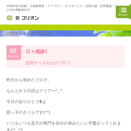
岸和田市の医療・介護事業所、ケアプラン・デイサービス・訪問介護・訪問看護・サービ
ス付き高齢者住宅
訪問ナースわだのブログ
02
日々感謝‼️
2016-04
訪問ナースわだのブログ
昨日から初めたブログ。
なんとか２日目はクリアー^_^;
今日のありがとう❣️は
姪っ子のさくらです(^^)
いつもいつも息子の竜門を自分の弟みたいに可愛がってくれま
す(*^_^*)