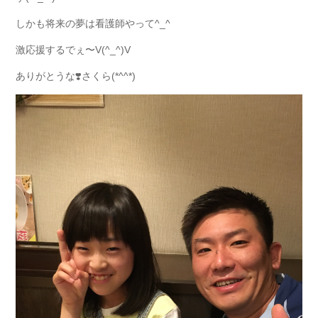
しかも将来の夢は看護師やって^_^
激応援するでぇ〜V(^_^)V
ありがとうな❣️さくら(*^^*)