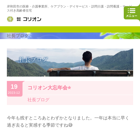
岸和田市の医療・介護事業所、ケアプラン・デイサービス・訪問介護・訪問看護・サービ
ス付き高齢者住宅
社長ブログ
19
コリオン大忘年会⭐️
2023-12
社長ブログ
今年も残すところあとわずかとなりました。一年は本当に早く
過ぎ去ると実感する季節ですね😅