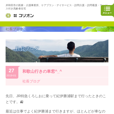
岸和田市の医療・介護事業所、ケアプラン・デイサービス・訪問介護・訪問看護・サービ
ス付き高齢者住宅
社長ブログ
27
和歌山行きの車窓^_^
2019-01
社長ブログ
先日、JR特急くろしおに乗って紀伊勝浦駅まで行ったときのこ
とです。🚉
最近は仕事でよく紀伊勝浦まで行きますが、ほとんどが車なの