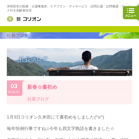
岸和田市の医療・介護事業所、ケアプラン・デイサービス・訪問介護・訪問看護・サービ
ス付き高齢者住宅
社長ブログ
03
新春☆書初め
2018-01
社長ブログ
1月3日コリオン久米田にて書初めをしました(^o^)
毎年恒例行事ですね♫今年も四文字熟語を書きました☆